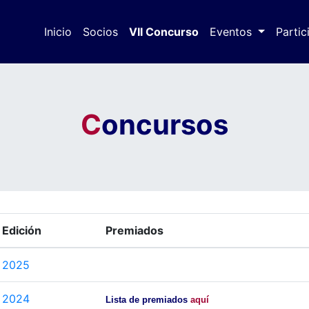
Inicio
Socios
VII Concurso
(actual)
Eventos
Partic
C
oncursos
Edición
Premiados
2025
2024
Lista de premiados
aquí