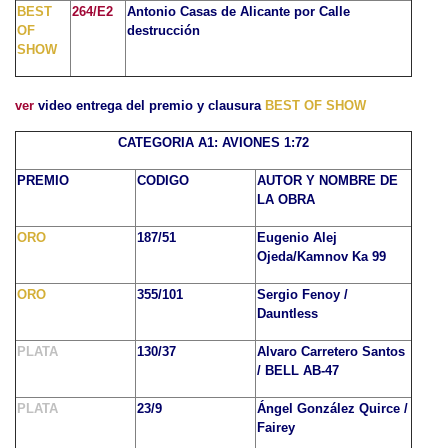
BEST
264/E2
Antonio Casas de Alicante por Calle
OF
destrucción
SHOW
ver
video entrega del premio y clausura
BEST OF SHOW
CATEGORIA A1: AVIONES 1:72
PREMIO
CODIGO
AUTOR Y NOMBRE DE
LA OBRA
ORO
187/51
Eugenio Alej
Ojeda/Kamnov Ka 99
ORO
355/101
Sergio Fenoy /
Dauntless
PLATA
130/37
Alvaro Carretero Santos
/ BELL AB-47
PLATA
23/9
Ángel González Quirce /
Fairey