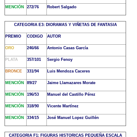
MENCIÓN
272/76
Robert Salgado
CATEGORIA E3: DIORAMAS Y VIÑETAS DE FANTASIA
PREMIO
CODIGO
AUTOR
ORO
246/66
Antonio Casas García
PLATA
357/101
Sergio Fenoy
BRONCE
331/94
Luis Mendoza Caceres
MENCIÓN
89/27
Jaime Llamazares Morate
MENCIÓN
196/53
Manuel del Castillo Pérez
MENCIÓN
318/90
Vicente Martínez
MENCIÓN
334/15
José Manuel Lopez Guillén
CATEGORIA F1: FIGURAS HISTORICAS PEQUEÑA ESCALA