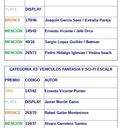
PLATA
DISPLAY
BRONCE
170/46
Joaquín García Saez / Extraña Pareja
MENCIÓN
145/42
Ernesto Vicente / Jefe Orco
MENCIÓN
40/16
Sergio Lopez Guillén / Batman
MENCIÓN
265/71
Pedro Hidalgo Iglesias / Vodoo beach
CATEGORIA X3: VEHICULOS FANTASIA Y SCI-FI ESCALA
PREMIO
CODIGO
AUTOR
ORO
147/42
Ernesto Vicente Punter
PLATA
DISPLAY
Javier Morón Canis
BRONCE
263/70
Rafael Galán Montesinos
MENCIÓN
134/37
Alvaro Carretero Santos