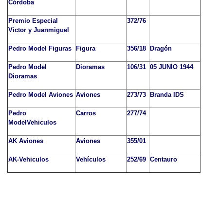
Córdoba
Premio Especial
372/76
Víctor y Juanmiguel
Pedro Model Figuras
Figura
356/18
Dragón
Pedro Model
Dioramas
106/31
05 JUNIO 1944
Dioramas
Pedro Model Aviones
Aviones
273/73
Branda IDS
Pedro
Carros
277/74
ModelVehiculos
AK Aviones
Aviones
355/01
AK-Vehiculos
Vehículos
252/69
Centauro