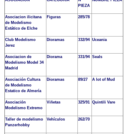
PIEZA
Asociacion ilicitana
Figuras
285/78
de Modelismo
Estático de Elche
Club Modelismo
Dioramas
332/94
Uceania
Jerez
Asociacion de
Diorama
331/94
Seals
Modelismo Model 34
Madrid
Asociación Cultura
Dioramas
89/27
A lot of Mud
de Modelismo
Estatico de Almería
Asociación
Viñetas
325/91
Quintili Vare
Modelismo Extremo
Taller de modelismo
Vehículos
262/70
Panzerhobby