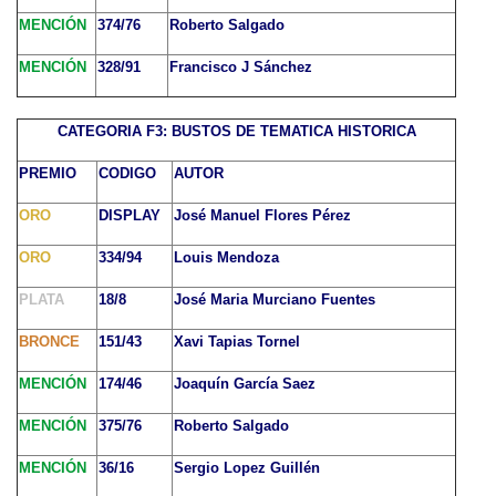
MENCIÓN
374/76
Roberto Salgado
MENCIÓN
328/91
Francisco J Sánchez
CATEGORIA F3: BUSTOS DE TEMATICA HISTORICA
PREMIO
CODIGO
AUTOR
ORO
DISPLAY
José Manuel Flores Pérez
ORO
334/94
Louis Mendoza
PLATA
18/8
José Maria Murciano Fuentes
BRONCE
151/43
Xavi Tapias Tornel
MENCIÓN
174/46
Joaquín García Saez
MENCIÓN
375/76
Roberto Salgado
MENCIÓN
36/16
Sergio Lopez Guillén