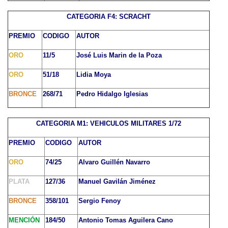
CATEGORIA F4: SCRACHT
PREMIO
CODIGO
AUTOR
ORO
11/5
José Luis Marin de la Poza
ORO
51/18
Lidia Moya
BRONCE
268/71
Pedro Hidalgo Iglesias
CATEGORIA M1: VEHICULOS MILITARES 1/72
PREMIO
CODIGO
AUTOR
ORO
74/25
Alvaro Guillén Navarro
PLATA
127/36
Manuel Gavilán Jiménez
BRONCE
358/101
Sergio Fenoy
MENCIÓN
184/50
Antonio Tomas Aguilera Cano