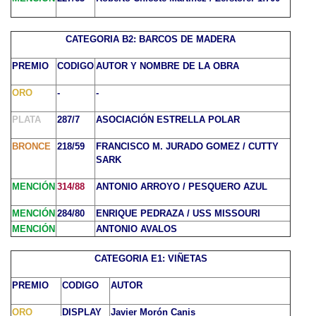
CATEGORIA B2: BARCOS DE MADERA
PREMIO
CODIGO
AUTOR Y NOMBRE DE LA OBRA
ORO
-
-
PLATA
287/7
ASOCIACIÓN ESTRELLA POLAR
BRONCE
218/59
FRANCISCO M. JURADO GOMEZ / CUTTY
SARK
MENCIÓN
314/88
ANTONIO ARROYO / PESQUERO AZUL
MENCIÓN
284/80
ENRIQUE PEDRAZA / USS MISSOURI
MENCIÓN
ANTONIO AVALOS
CATEGORIA E1: VIÑETAS
PREMIO
CODIGO
AUTOR
ORO
DISPLAY
Javier Morón Canis