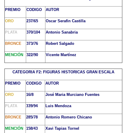
PREMIO
CODIGO
AUTOR
ORO
237/65
Oscar Serafin Castilla
PLATA
370/104
Antonio Sanabria
BRONCE
373/76
Robert Salgado
MENCIÓN
322/90
Vicente Martínez
CATEGORIA F2: FIGURAS HISTORICAS GRAN ESCALA
PREMIO
CODIGO
AUTOR
ORO
16/8
José Maria Murciano Fuentes
PLATA
339/94
Luis Mendoza
BRONCE
285/78
Antonio Romero Chicano
MENCIÓN
158/43
Xavi Tapias Tornel