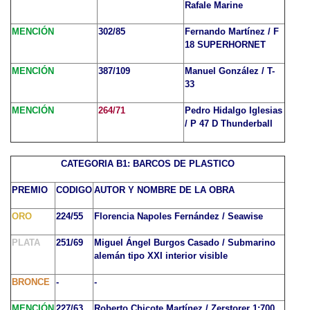
Rafale Marine
MENCIÓN
302/85
Fernando Martínez / F
18 SUPERHORNET
MENCIÓN
387/109
Manuel González / T-
33
MENCIÓN
264/71
Pedro Hidalgo Iglesias
/ P 47 D Thunderball
CATEGORIA B1: BARCOS DE PLASTICO
PREMIO
CODIGO
AUTOR Y NOMBRE DE LA OBRA
ORO
224/55
Florencia Napoles Fernández / Seawise
PLATA
251/69
Miguel Ángel Burgos Casado / Submarino
alemán tipo XXI interior visible
BRONCE
-
-
MENCIÓN
227/63
Roberto Chicote Martínez / Zerstorer 1:700