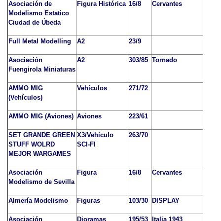
Asociación de
Figura Histórica
16/8
Cervantes
Modelismo Estatico
Ciudad de Úbeda
Full Metal Modelling
A2
23/9
Asociación
A2
303/85
Tornado
Fuengirola Miniaturas
AMMO MIG
Vehículos
271/72
(Vehículos)
AMMO MIG (Aviones)
Aviones
223/61
SET GRANDE GREEN
X3/Vehículo
263/70
STUFF WOLRD
SCI-FI
MEJOR WARGAMES
Asociación
Figura
16/8
Cervantes
Modelismo de Sevilla
Almería Modelismo
Figuras
103/30
DISPLAY
Asociación
Dioramas
195/53
Italia 1943