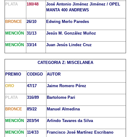
PLATA
180/48
José Antonio Jiménez Jiménez / OPEL
MANTA 400 ANDREWS
BRONCE
26/10
Edwing Merlo Paredes
MENCIÓN
31/13
Jesús M. González Muñoz
MENCIÓN
33/14
Juan Jesús Lindez Cruz
CATEGORIA Z: MISCELANEA
PREMIO
CODIGO
AUTOR
ORO
47/17
Jaime Romero Pérez
PLATA
316/89
Bartolome Pari
BRONCE
85/22
Manuel Almedina
MENCIÓN
203/54
Arlindo Tavares da Silva
MENCIÓN
114/33
Francisco José Martínez Escribano