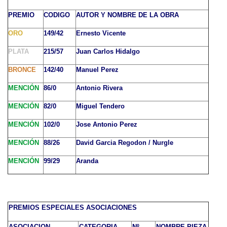
PREMIO
CODIGO
AUTOR Y NOMBRE DE LA OBRA
ORO
149/42
Ernesto Vicente
PLATA
215/57
Juan Carlos Hidalgo
BRONCE
142/40
Manuel Perez
MENCIÓN
86/0
Antonio Rivera
MENCIÓN
82/0
Miguel Tendero
MENCIÓN
102/0
Jose Antonio Perez
MENCIÓN
88/26
David Garcia Regodon / Nurgle
MENCIÓN
99/29
Aranda
PREMIOS ESPECIALES ASOCIACIONES
ASOCIACION
CATEGORIA
Nº
NOMBRE PIEZA