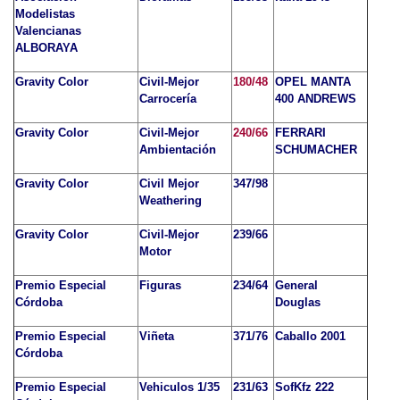
Modelistas
Valencianas
ALBORAYA
Gravity Color
Civil-Mejor
180/48
OPEL MANTA
Carrocería
400 ANDREWS
Gravity Color
Civil-Mejor
240/66
FERRARI
Ambientación
SCHUMACHER
Gravity Color
Civil Mejor
347/98
Weathering
Gravity Color
Civil-Mejor
239/66
Motor
Premio Especial
Figuras
234/64
General
Córdoba
Douglas
Premio Especial
Viñeta
371/76
Caballo 2001
Córdoba
Premio Especial
Vehiculos 1/35
231/63
SofKfz 222