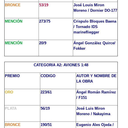
BRONCE
53/19
José Louis Miron
Moreno / Dornier DO-177
MENCIÓN
273/75
Crispulo Bloques Baena
/ Tornado IDS
marinefliegger
MENCIÓN
20/9
Ángel González Quirce/
Fokker
CATEGORIA A2: AVIONES 1:48
PREMIO
CODIGO
AUTOR Y NOMBRE DE
LA OBRA
ORO
223/61
Ángel Román Ramírez
/ F151
PLATA
56/19
José Luis Miron
Moreno / Nakayima
BRONCE
190/51
Eugenio Ales Ojeda /