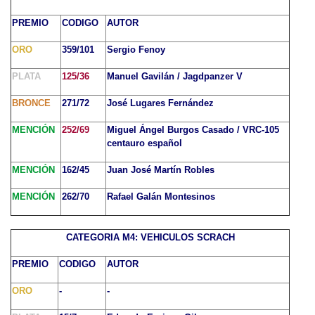
PREMIO
CODIGO
AUTOR
ORO
359/101
Sergio Fenoy
PLATA
125/36
Manuel Gavilán / Jagdpanzer V
BRONCE
271/72
José Lugares Fernández
MENCIÓN
252/69
Miguel Ángel Burgos Casado / VRC-105
centauro español
MENCIÓN
162/45
Juan José Martín Robles
MENCIÓN
262/70
Rafael Galán Montesinos
CATEGORIA M4: VEHICULOS SCRACH
PREMIO
CODIGO
AUTOR
ORO
-
-