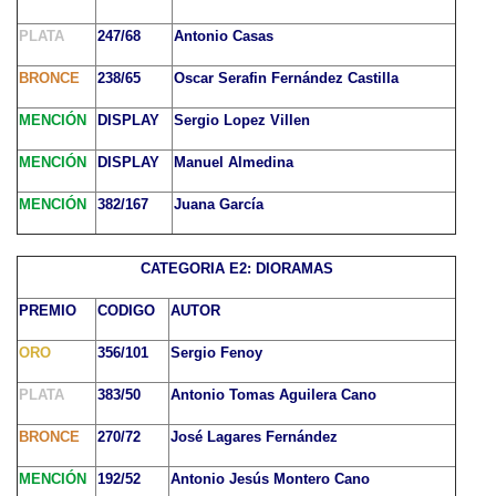
PLATA
247/68
Antonio Casas
BRONCE
238/65
Oscar Serafin Fernández Castilla
MENCIÓN
DISPLAY
Sergio Lopez Villen
MENCIÓN
DISPLAY
Manuel Almedina
MENCIÓN
382/167
Juana García
CATEGORIA E2: DIORAMAS
PREMIO
CODIGO
AUTOR
ORO
356/101
Sergio Fenoy
PLATA
383/50
Antonio Tomas Aguilera Cano
BRONCE
270/72
José Lagares Fernández
MENCIÓN
192/52
Antonio Jesús Montero Cano