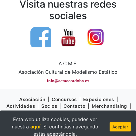
Visita nuestras redes
sociales
A.C.M.E.
Asociación Cultural de Modelismo Estático
info@acmecordoba.es
Asociación
|
Concursos
|
Exposiciones
|
Actividades
|
Socios
|
Contacto
|
Merchandising
|
Ventajas
Esta web utiliza cookies, puedes ver
Aviso Legal
|
Política de Cookies
|
Política de
nuestra
aquí.
Si continúas navegando
Aceptar
Privacidad
estás aceptándola.