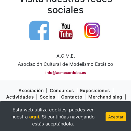
sociales
A.C.M.E.
Asociación Cultural de Modelismo Estático
info@acmecordoba.es
Asociación
|
Concursos
|
Exposiciones
|
Actividades
|
Socios
|
Contacto
|
Merchandising
|
Ventajas
Esta web utiliza cookies, puedes ver
Aviso Legal
|
Política de Cookies
|
Política de
nuestra
aquí.
Si continúas navegando
Aceptar
Privacidad
estás aceptándola.
©
2026
ACME — Powered by
INFOCOPY