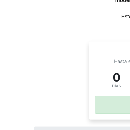
model
Est
Hasta 
0
DÍAS