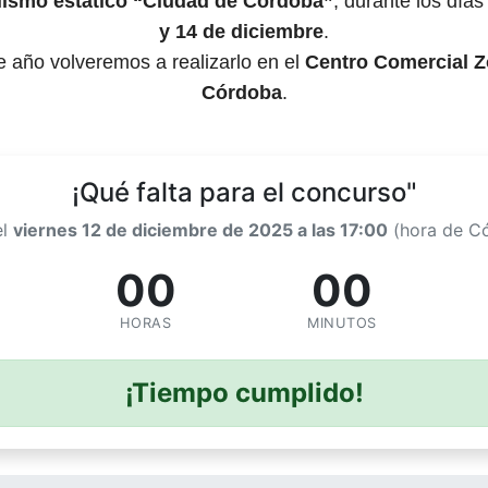
ismo estático “Ciudad de Córdoba”
, durante los día
y 14 de diciembre
.
e año volveremos a realizarlo en el
Centro Comercial 
Córdoba
.
¡Qué falta para el concurso"
el
viernes 12 de diciembre de 2025 a las 17:00
(hora de C
00
00
HORAS
MINUTOS
¡Tiempo cumplido!