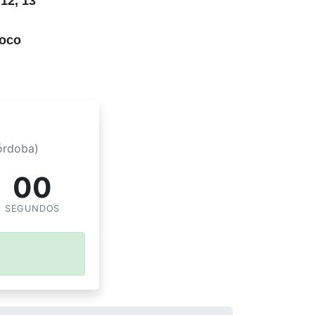
s
12, 13
Zoco
órdoba)
00
SEGUNDOS