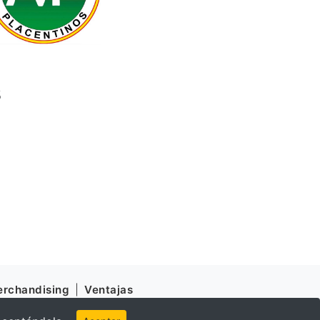
s
rchandising
|
Ventajas
d