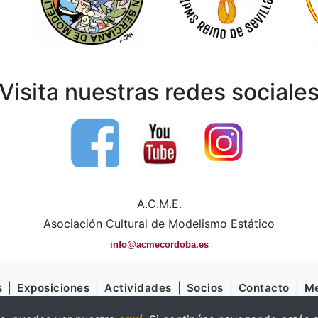
Visita nuestras redes sociale
A.C.M.E.
Asociación Cultural de Modelismo Estático
info@acmecordoba.es
s
|
Exposiciones
|
Actividades
|
Socios
|
Contacto
|
Me
Aviso Legal
|
Política de Cookies
|
Política de Privacida