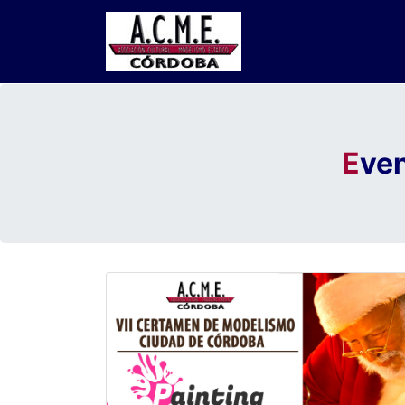
E
ven