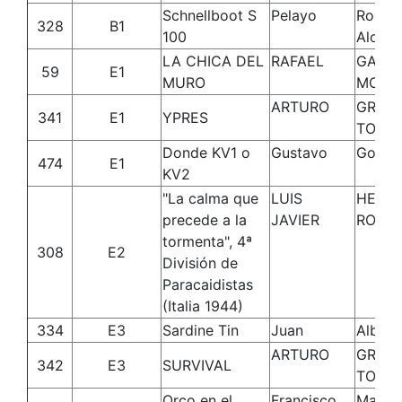
Schnellboot S
Pelayo
Rodri
328
B1
100
Alons
LA CHICA DEL
RAFAEL
GALA
59
E1
MURO
MONT
ARTURO
GRAN
341
E1
YPRES
TORT
Donde KV1 o
Gustavo
Gonzá
474
E1
KV2
"La calma que
LUIS
HERN
precede a la
JAVIER
RODR
tormenta", 4ª
308
E2
División de
Paracaidistas
(Italia 1944)
334
E3
Sardine Tin
Juan
Albuer
ARTURO
GRAN
342
E3
SURVIVAL
TORT
Orco en el
Francisco
Matos