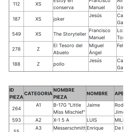
Estoy en
Francisco
Almed
112
XS
conserva
Manuel
Girón
Jesús
Cazur
187
XS
joker
García
Francisco
Lozan
549
XS
The Storyteller
Manuel
Torres
El Tesoro del
Miguel
Felipe
278
Z
Abuelo
Ángel
Jesús
Cazur
188
Z
pollo
García
ID
NOMBRE
CATEGORIA
NOMBRE
APELL
PIEZA
PIEZA
A1
B-17G "Little
Jaime
Rodríg
264
Miss Mischief"
Jiméne
593
A2
X-1 5 A
LUIS
MILLA
A3
Messerschmitt
Enrique
De los 
55