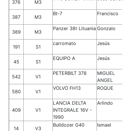
376
M3
Ma
Bt-7
Francisco
Mé
387
M3
Ma
Panzer 38t Lituania
Gonzalo
Pa
389
M3
Ar
carromato
Jesús
Ca
191
S1
Ga
EQUIPO A
Jesús
Ve
45
S1
Ra
PETERBILT 378
MIGUEL
B
542
V1
ANGEL
C
VOLVO FH13
ROQUE
GA
580
V1
R
LANCIA DELTA
Arlindo
Ta
409
V1
INTEGRALE 16V -
Si
1990
Bulldozer G40
Ismael
Mo
14
V3