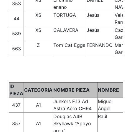
XS
El último
DANIEL
CALLE
353
enano
NAVAR
XS
TORTUGA
Jesús
Velasco
44
Ramos
XS
CALAVERA
Jesús
Cazurr
589
Garcia
Z
Tom Cat Eggs
FERNANDO
Martíne
563
Garcia
ID
CATEGORIA
NOMBRE PIEZA
NOMBRE
AP
PIEZA
Junkers F.13 Ad
Miguel
So
437
A1
Astra Aero CH94
Ángel
Douglas A4B
Raúl
Ro
357
A1
Skyhawk "Apoyo
Go
areo"