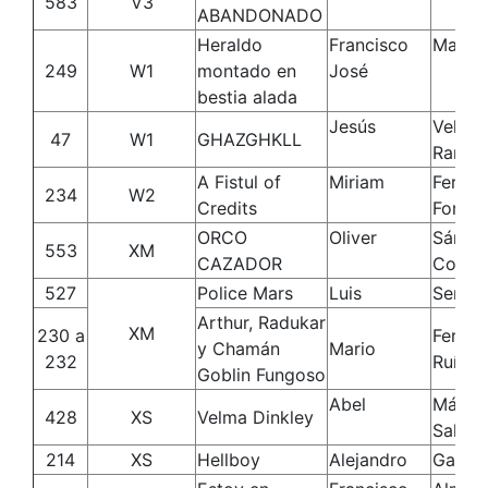
583
V3
ABANDONADO
Heraldo
Francisco
Matos
249
W1
montado en
José
bestia alada
Jesús
Velasc
47
W1
GHAZGHKLL
Ramos
A Fistul of
Miriam
Ferná
234
W2
Credits
Fortea
ORCO
Oliver
Sánch
553
XM
CAZADOR
Corre
527
Police Mars
Luis
Serran
Arthur, Radukar
XM
230 a
Ferná
y Chamán
Mario
232
Ruíz
Goblin Fungoso
Abel
Mármo
428
XS
Velma Dinkley
Salvat
214
XS
Hellboy
Alejandro
García