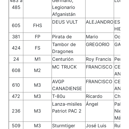
483 a
Germano,
Loren
485
Legionario
Afganistán
DEUS VULT
ALEJANDRO
ESPIN
605
FHS
HIDAL
381
FP
Pirata de
Mario
Ocaña
Tambor de
GREGORIO
GALA
424
FS
Dragones
24
M1
Centurión
Roy Francis
Perez
MC TRUCK
FRANCISCO
CEBA
608
M2
ANTOL
AVGP
FRANCISCO
CEBA
610
M3
CANADIENSE
ANTOL
472
M3
T-80u
Ricardo
Chust
Lanza-misiles
Ángel
Palaci
236
M3
Patriot PAC 2
Nieto-
Márqu
509
M3
Sturmtiger
José Luis
Rubio 