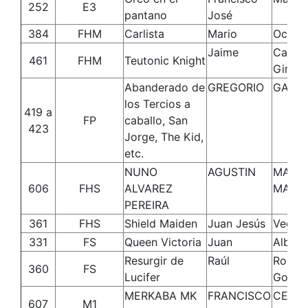
252
E3
pantano
José
384
FHM
Carlista
Mario
Ocaña
Jaime
Calde
461
FHM
Teutonic Knight
Gimén
Abanderado de
GREGORIO
GALA
los Tercios a
419 a
FP
caballo, San
423
Jorge, The Kid,
etc.
NUNO
AGUSTIN
MANO
606
FHS
ALVAREZ
MARTI
PEREIRA
361
FHS
Shield Maiden
Juan Jesús
Vegas
331
FS
Queen Victoria
Juan
Albuer
Resurgir de
Raúl
Rodrí
360
FS
Lucifer
Gonzá
MERKABA MK
FRANCISCO
CEBA
607
M1