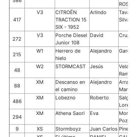
586
ROSEN
V3
CITROËN
Arlindo
Tavares
417
TRACTION 15
Silva
SIX - 1952
V3
Porche Diesel
David
Cruz Pé
272
Junior 108
W1
Herrero de
Alejandro
Garcia
215
hielo
W2
STORMCAST
Jesús
Velasco
48
Ramos
XM
Descanso en
Alejandro
Arrabal
88
el camino
Martine
XM
Lobezno
Roberto
Salgao
486
Lorenz
XM
Athena Saori
Eva
Montes
294
Pozo
9
XS
Stormboyz
Juan Carlos
Pineda 