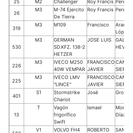
25
M2
Challenger
Roy Francis
Perez
M3
M-74 Ejercito
Roy Francis
Perez
26
De Tierra
M3
M109
Francisco
Aranda
319
López
M3
GERMAN
JOSE LUIS
GALIA
530
SD.KFZ. 138-2
HEVILL
HETZER
M3
IVECO M250
FRANCISCO
CANTA
226
40W VEMPAR
JAVIER
SIERRA
M3
IVECO LMV
FRANCISCO
CANTA
225
"LINCE"
JAVIER
SIERRA
S1
Stormstrike
José
Grosso
401
Chariot
T
Vagón
Ismael
Monter
13
frigorífico
Díaz
Swift
V1
VOLVO FH4
ROBERTO
SANCH