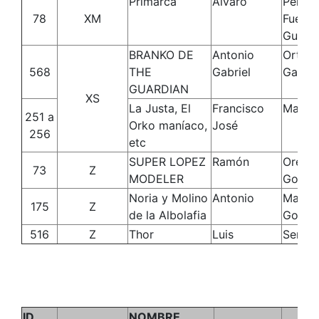
Primarca
Álvaro
Perez
78
XM
Fuente
Guerra
BRANKO DE
Antonio
Orteg
568
THE
Gabriel
Galleg
GUARDIAN
XS
La Justa, El
Francisco
Matos
251 a
Orko maníaco,
José
256
etc
SUPER LOPEZ
Ramón
Orella
73
Z
MODELER
Gonzá
Noria y Molino
Antonio
Martín
175
Z
de la Albolafia
Gonza
516
Z
Thor
Luis
Serran
ID
NOMBRE