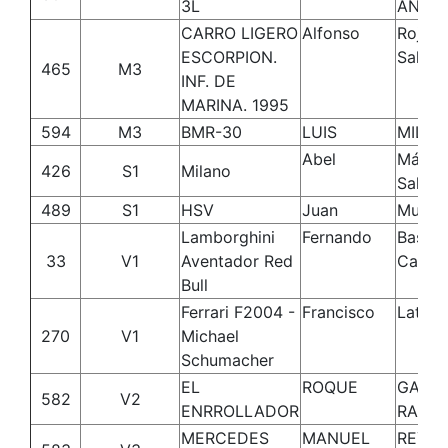
3L
ANTOL
CARRO LIGERO
Alfonso
Rojas
ESCORPION.
Salce
465
M3
INF. DE
MARINA. 1995
594
M3
BMR-30
LUIS
MILLA
Abel
Mármo
426
S1
Milano
Salvat
489
S1
HSV
Juan
Muñoz
Lamborghini
Fernando
Bastid
33
V1
Aventador Red
Carrill
Bull
Ferrari F2004 -
Francisco
Latorr
270
V1
Michael
Schumacher
EL
ROQUE
GARCI
582
V2
ENRROLLADOR
RAMÓ
MERCEDES
MANUEL
REY G