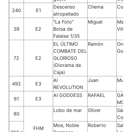
Descenso
Chema
Cobo 
240
E1
atropellado
"La Foto"
Miguel
Martin
39
E2
Bolsa de
Villan
Falaise 1/35
EL ÚLTIMO
Ramón
Orella
COMBATE DEL
Gonzá
72
E2
GLORIOSO
(Diorama de
Caja)
AI
Juan
Muñoz
492
E3
REVOLUTION
AI GODDESS
RAFAEL
GALA
61
E3
MONT
Lobo de mar
Oliver
Sánch
80
Corre
Moe, Noble
Roberto
Salga
FHM