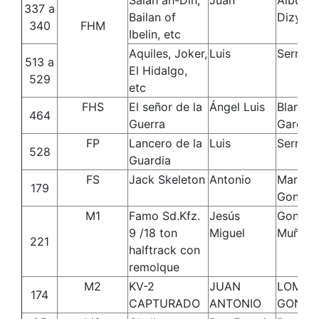
Salah ah-Din,
Juan
Albuern
337 a
Bailan of
Dizy
340
FHM
Ibelin, etc
Aquiles, Joker,
Luis
Serrano
513 a
El Hidalgo,
529
etc
FHS
El señor de la
Ángel Luis
Blanco
464
Guerra
García
FP
Lancero de la
Luis
Serrano
528
Guardia
FS
Jack Skeleton
Antonio
Martín
179
Gonzal
M1
Famo Sd.Kfz.
Jesús
Gonzál
9 /18 ton
Miguel
Muñoz
221
halftrack con
remolque
M2
KV-2
JUAN
LOMAS
174
CAPTURADO
ANTONIO
GONZA