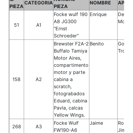
CATEGORIA
NOMBRE
APELL
PIEZA
PIEZA
Focke wulf 190
Enrique
De los
A8 JG300
Moral
51
A1
"Ernst
Schroeder"
Brewster F2A-2
Benito
Gonzá
Buffalo Tamiya
Troca
Motor Aires,
compartimento
motor y parte
158
A2
cabina a
scratch,
fotograbados
Eduard, cabina
Pavla, calcas
Yellow Wings.
Focke Wulf
Jaime
Rodrí
268
A3
FW190-A6
Jimén