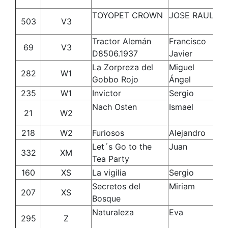
Dí
TOYOPET CROWN
JOSE RAUL
FR
503
V3
R
Tractor Alemán
Francisco
Go
69
V3
D8506.1937
Javier
Gu
La Zorpreza del
Miguel
Fe
282
W1
Gobbo Rojo
Ángel
235
W1
Invictor
Sergio
Bl
Nach Osten
Ismael
Mo
21
W2
Dí
218
W2
Furiosos
Alejandro
Ga
Let´s Go to the
Juan
Al
332
XM
Tea Party
Di
160
XS
La vigilia
Sergio
Bl
Secretos del
Miriam
Fe
207
XS
Bosque
Fo
Naturaleza
Eva
Mo
295
Z
Po