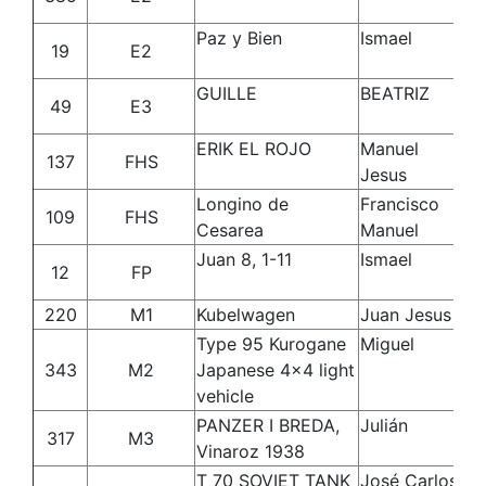
Ma
Paz y Bien
Ismael
Mo
19
E2
Dí
GUILLE
BEATRIZ
Y
49
E3
C
ERIK EL ROJO
Manuel
Pé
137
FHS
Jesus
Longino de
Francisco
Al
109
FHS
Cesarea
Manuel
Gi
Juan 8, 1-11
Ismael
Mo
12
FP
Dí
220
M1
Kubelwagen
Juan Jesus
Li
Type 95 Kurogane
Miguel
Ma
343
M2
Japanese 4x4 light
Vi
vehicle
PANZER I BREDA,
Julián
Pe
317
M3
Vinaroz 1938
T 70 SOVIET TANK
José Carlos
Ji