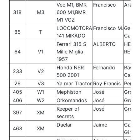
Vec M1, BMR
Francisco
Arand
318
M3
600 M1,BMR
M1 VCZ
LOCOMOTORA
Francisco M.
García
85
T
141 MIKADO
Carrill
Ferrari 315 S
ALBERTO
HERN
64
V1
Mille Miglia
REVEL
1957
Honda NSR
Fernando
Bastid
233
V2
500 2001
Carrill
29
V3
Ya mar Tractor
Roy Francis
Perez
405
W1
Mephiston
José
Gross
406
W2
Orkomandos
José
Gross
Keeper of
José
Gross
397
XM
secrets
Daelar
Jaime
Calde
463
XM
Gimén