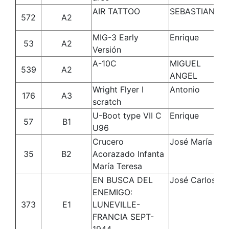
AIR TATTOO
SEBASTIAN
TO
572
A2
LO
MIG-3 Early
Enrique
De
53
A2
Versión
Mo
A-10C
MIGUEL
B
539
A2
ANGEL
C
Wright Flyer I
Antonio
Ma
176
A3
scratch
Go
U-Boot type VII C
Enrique
De
57
B1
U96
Mo
Crucero
José María
Ma
35
B2
Acorazado Infanta
Fe
María Teresa
EN BUSCA DEL
José Carlos
Ji
ENEMIGO:
Ma
373
E1
LUNEVILLE-
FRANCIA SEPT-