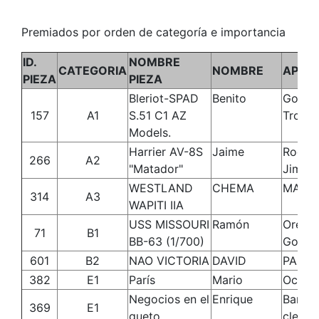
Premiados por orden de categoría e importancia
ID.
NOMBRE
CATEGORIA
NOMBRE
APELL
PIEZA
PIEZA
Bleriot-SPAD
Benito
Gonzá
157
A1
S.51 C1 AZ
Troca
Models.
Harrier AV-8S
Jaime
Rodrí
266
A2
"Matador"
Jimén
WESTLAND
CHEMA
MARTI
314
A3
WAPITI IIA
USS MISSOURI
Ramón
Orella
71
B1
BB-63 (1/700)
Gonzá
601
B2
NAO VICTORIA
DAVID
PASC
382
E1
París
Mario
Ocaña
Negocios en el
Enrique
Barrie
369
E1
gueto
cleries