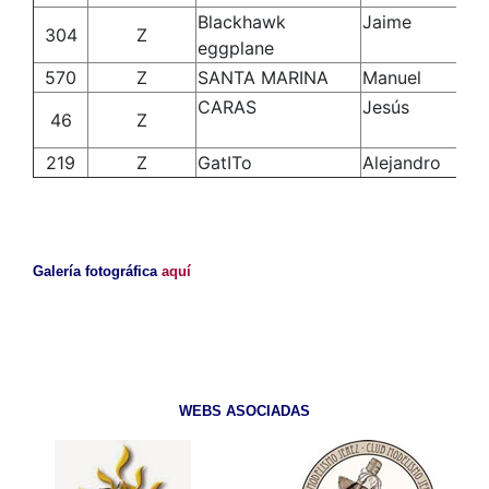
Blackhawk
Jaime
Ro
304
Z
eggplane
Pé
570
Z
SANTA MARINA
Manuel
Pé
CARAS
Jesús
Ve
46
Z
Ra
219
Z
GatITo
Alejandro
Ga
Galería fotográfica
aquí
WEBS ASOCIADAS