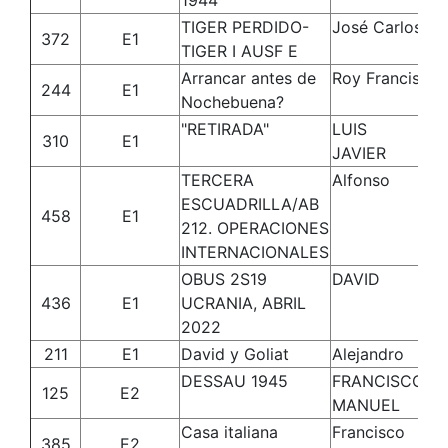
1944
TIGER PERDIDO-
José Carlos
Ji
372
E1
TIGER I AUSF E
Ma
Arrancar antes de
Roy Francis
Pe
244
E1
Nochebuena?
"RETIRADA"
LUIS
H
310
E1
JAVIER
RO
TERCERA
Alfonso
Ro
ESCUADRILLA/AB
Sa
458
E1
212. OPERACIONES
INTERNACIONALES
OBUS 2S19
DAVID
M
436
E1
UCRANIA, ABRIL
DE
2022
211
E1
David y Goliat
Alejandro
Ga
DESSAU 1945
FRANCISCO
C
125
E2
MANUEL
R
Casa italiana
Francisco
Mé
385
E2