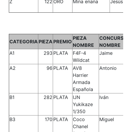
Z
122
ORO
Mina enana
Jesús
PIEZA
CONCURSAN
CATEGORIA
PIEZA
PREMIO
NOMBRE
NOMBRE
A1
293
PLATA
F4F-4
Jaime
Wildcat
A2
96
PLATA
AV8
Antonio
Harrier
Armada
Española
B1
282
PLATA
IJN
Iván
Yukikaze
1/350
B3
170
PLATA
Coco
Miguel
Chanel