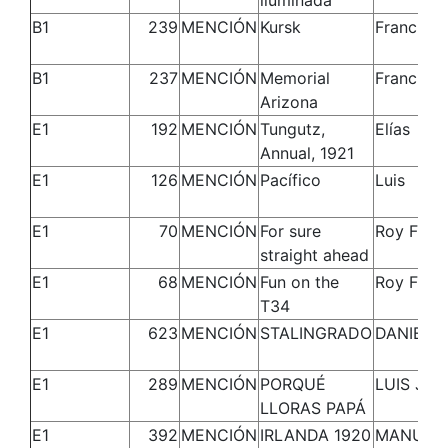
iluminada
B1
239
MENCIÓN
Kursk
Francisco
B1
237
MENCIÓN
Memorial
Francisco
Arizona
E1
192
MENCIÓN
Tungutz,
Elías
Annual, 1921
E1
126
MENCIÓN
Pacífico
Luis
E1
70
MENCIÓN
For sure
Roy Franc
straight ahead
E1
68
MENCIÓN
Fun on the
Roy Franc
T34
E1
623
MENCIÓN
STALINGRADO
DANIEL
E1
289
MENCIÓN
PORQUÉ
LUIS JAV
LLORAS PAPÁ
E1
392
MENCIÓN
IRLANDA 1920
MANUEL