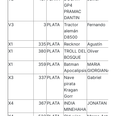
GP4
PRAMAC
DANTIN
V3
3
PLATA
Tractor
Fernando
alemán
D8500
X1
335
PLATA
Recknor
Agustín
X1
380
PLATA
TROLL DEL
Oliver
BOSQUE
X1
359
PLATA
Batman
MARIA
Apocalipsis
GIORGIANA
X3
337
PLATA
Nave
Gabriel
pirata
Kragan
Gorr
X4
367
PLATA
INDIA
JONATAN
MINEHAHA