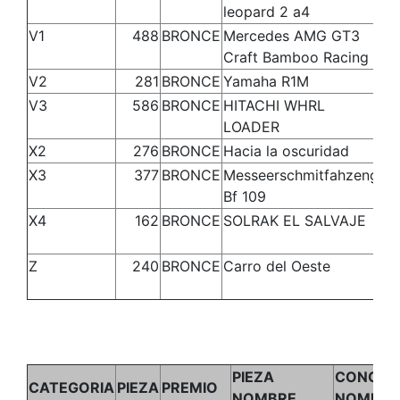
leopard 2 a4
V1
488
BRONCE
Mercedes AMG GT3
Mi
Craft Bamboo Racing
V2
281
BRONCE
Yamaha R1M
Ro
V3
586
BRONCE
HITACHI WHRL
Ro
LOADER
X2
276
BRONCE
Hacia la oscuridad
Ev
X3
377
BRONCE
Messeerschmitfahzeng
Fr
Bf 109
Ma
X4
162
BRONCE
SOLRAK EL SALVAJE
RA
Z
240
BRONCE
Carro del Oeste
Fr
PIEZA
CONCUR
CATEGORIA
PIEZA
PREMIO
NOMBRE
NOMBRE