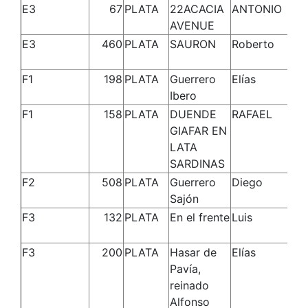
E3
67
PLATA
22ACACIA
ANTONIO
AVENUE
E3
460
PLATA
SAURON
Roberto
F1
198
PLATA
Guerrero
Elías
Ibero
F1
158
PLATA
DUENDE
RAFAEL
GIAFAR EN
LATA
SARDINAS
F2
508
PLATA
Guerrero
Diego
Sajón
F3
132
PLATA
En el frente
Luis
F3
200
PLATA
Hasar de
Elías
Pavía,
reinado
Alfonso