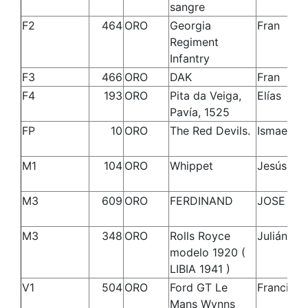
sangre
F2
464
ORO
Georgia
Fran
Regiment
Infantry
F3
466
ORO
DAK
Fran
F4
193
ORO
Pita da Veiga,
Elías
Pavía, 1525
FP
10
ORO
The Red Devils.
Ismael
M1
104
ORO
Whippet
Jesús Lo
M3
609
ORO
FERDINAND
JOSE LUI
M3
348
ORO
Rolls Royce
Julián
modelo 1920 (
LIBIA 1941 )
V1
504
ORO
Ford GT Le
Francisco
Mans Wynns