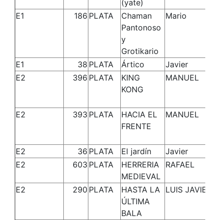
(yate)
E1
186
PLATA
Chaman
Mario
Pantonoso
y
Grotikario
E1
38
PLATA
Ártico
Javier
E2
396
PLATA
KING
MANUEL
KONG
E2
393
PLATA
HACIA EL
MANUEL
FRENTE
E2
36
PLATA
El jardín
Javier
E2
603
PLATA
HERRERIA
RAFAEL
MEDIEVAL
E2
290
PLATA
HASTA LA
LUIS JAVIER
ÚLTIMA
BALA