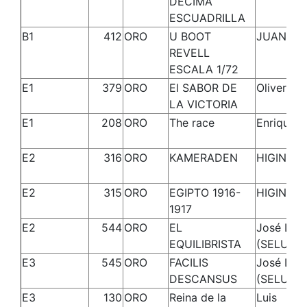
DECIMA
ESCUADRILLA
B1
412
ORO
U BOOT
JUAN M
REVELL
ESCALA 1/72
E1
379
ORO
El SABOR DE
Oliver
LA VICTORIA
E1
208
ORO
The race
Enrique
E2
316
ORO
KAMERADEN
HIGINIO
E2
315
ORO
EGIPTO 1916-
HIGINIO
1917
E2
544
ORO
EL
José Luis
EQUILIBRISTA
(SELU)
E3
545
ORO
FACILIS
José Luis
DESCANSUS
(SELU)
E3
130
ORO
Reina de la
Luis