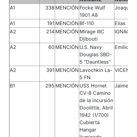
A1
338
MENCIÓN
Focke Wulf
Joaquín
1901 A8
A1
191
MENCIÓN
Bf-110
Elías
A2
214
MENCIÓN
Mirage IIIC
IGNACIO
Djibouti
A2
60
MENCIÓN
U.S. Navy
Emilio
Douglas SBD-
5 "Dauntless"
A2
391
MENCIÓN
Lavochkin La-
VICENTE
5 FN
B1
295
MENCIÓN
USS Hornet
Jaime
CV-8 Camino
de la incursión
Doolittle, Abril
1942 (1/700)
Cubierta
Hangar