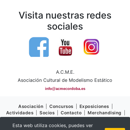
Visita nuestras redes
sociales
A.C.M.E.
Asociación Cultural de Modelismo Estático
info@acmecordoba.es
Asociación
|
Concursos
|
Exposiciones
|
Actividades
|
Socios
|
Contacto
|
Merchandising
|
Ventajas
Esta web utiliza cookies, puedes ver
Aviso Legal
|
Política de Cookies
|
Política de