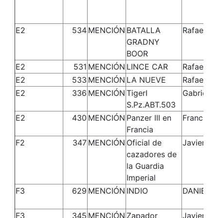
E2
534
MENCIÓN
BATALLA
Rafael
GRADNY
BOOR
E2
531
MENCIÓN
LINCE CAR
Rafael
E2
533
MENCIÓN
LA NUEVE
Rafael
E2
336
MENCIÓN
TigerI
Gabriel
S.Pz.ABT.503
E2
430
MENCIÓN
Panzer III en
Francisco
Francia
F2
347
MENCIÓN
Oficial de
Javier
cazadores de
la Guardia
Imperial
F3
629
MENCIÓN
INDIO
DANIEL
F3
345
MENCIÓN
Zapador
Javier