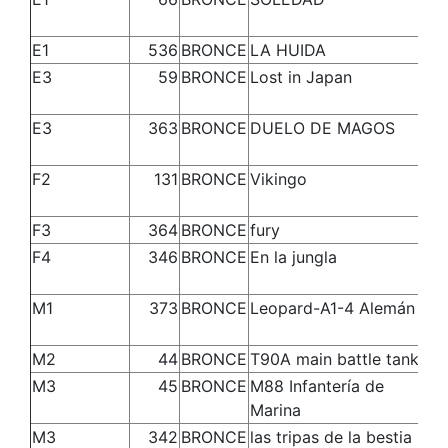
E1
536
BRONCE
LA HUIDA
Ra
E3
59
BRONCE
Lost in Japan
Da
E3
363
BRONCE
DUELO DE MAGOS
MA
GI
F2
131
BRONCE
Vikingo
Lu
F3
364
BRONCE
fury
J
F4
346
BRONCE
En la jungla
Ja
M1
373
BRONCE
Leopard-A1-4 Alemán
cr
M2
44
BRONCE
T90A main battle tank
Ro
M3
45
BRONCE
M88 Infantería de
Ro
Marina
M3
342
BRONCE
las tripas de la bestia
Ro