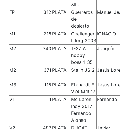
XIII.
FP
312
PLATA
Guerreros
Manuel Jesús
del
desierto
M1
216
PLATA
Challenger
IGNACIO
II Iraq 2003
M2
340
PLATA
T-37 A
Joaquín
hobby
boss 1-35
M2
371
PLATA
Stalin JS-2
Jesús Lorenzo
M3
115
PLATA
Ehrhardt E
Jesús Lorenzo
V74 M.1917
V1
1
PLATA
Mc Laren
Fernando
Indy 2017
Fernando
Alonso
V2
487
PLATA
DUCATI
Javier