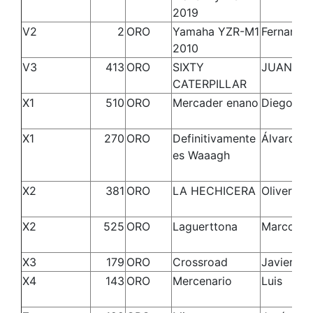
2019
V2
2
ORO
Yamaha YZR-M1
Fernando
2010
V3
413
ORO
SIXTY
JUAN M
CATERPILLAR
X1
510
ORO
Mercader enano
Diego
X1
270
ORO
Definitivamente
Álvaro
es Waaagh
X2
381
ORO
LA HECHICERA
Oliver
X2
525
ORO
Laguerttona
Marco An
X3
179
ORO
Crossroad
Javier
X4
143
ORO
Mercenario
Luis