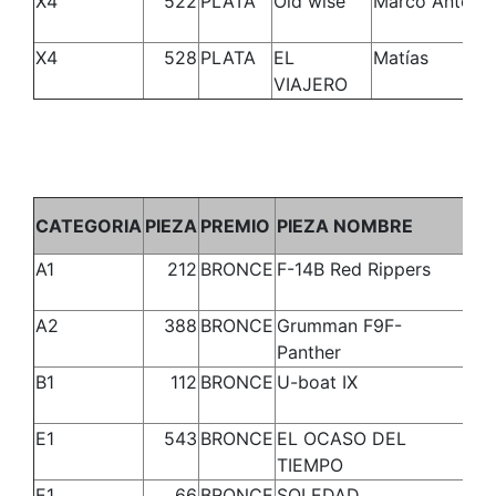
X4
522
PLATA
Old wise
Marco Antoni
X4
528
PLATA
EL
Matías
VIAJERO
C
CATEGORIA
PIEZA
PREMIO
PIEZA NOMBRE
N
A1
212
BRONCE
F-14B Red Rippers
IG
A2
388
BRONCE
Grumman F9F-
VI
Panther
B1
112
BRONCE
U-boat IX
Je
E1
543
BRONCE
EL OCASO DEL
Jo
TIEMPO
(S
E1
66
BRONCE
SOLEDAD
AN