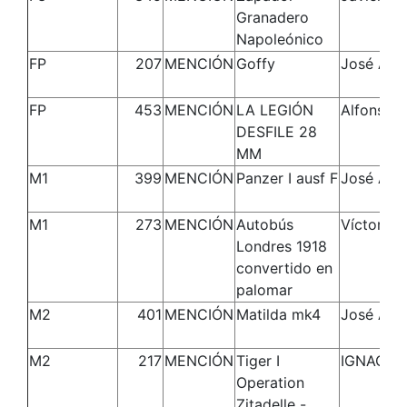
Granadero
Napoleónico
FP
207
MENCIÓN
Goffy
José Ant
FP
453
MENCIÓN
LA LEGIÓN
Alfonso
DESFILE 28
MM
M1
399
MENCIÓN
Panzer I ausf F
José Ant
M1
273
MENCIÓN
Autobús
Víctor
Londres 1918
convertido en
palomar
M2
401
MENCIÓN
Matilda mk4
José Ant
M2
217
MENCIÓN
Tiger I
IGNACIO
Operation
Zitadelle -