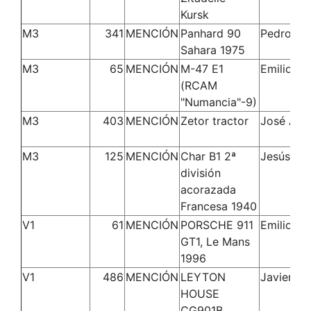
Kursk
M3
341
MENCIÓN
Panhard 90
Pedro
Sahara 1975
M3
65
MENCIÓN
M-47 E1
Emilio
(RCAM
"Numancia"-9)
M3
403
MENCIÓN
Zetor tractor
José Ant
M3
125
MENCIÓN
Char B1 2ª
Jesús Mi
división
acorazada
Francesa 1940
V1
61
MENCIÓN
PORSCHE 911
Emilio
GT1, Le Mans
1996
V1
486
MENCIÓN
LEYTON
Javier
HOUSE
CG901B