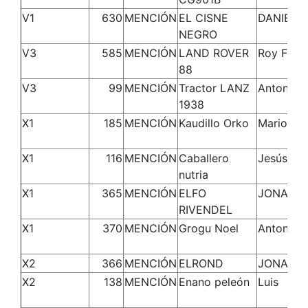
V1
630
MENCIÓN
EL CISNE
DANIEL
NEGRO
V3
585
MENCIÓN
LAND ROVER
Roy Franc
88
V3
99
MENCIÓN
Tractor LANZ
Antonio
1938
X1
185
MENCIÓN
Kaudillo Orko
Mario
X1
116
MENCIÓN
Caballero
Jesús
nutria
X1
365
MENCIÓN
ELFO
JONATA
RIVENDEL
X1
370
MENCIÓN
Grogu Noel
Antonio
X2
366
MENCIÓN
ELROND
JONATA
X2
138
MENCIÓN
Enano peleón
Luis