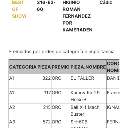
BEST
316-E2-
HIGINIO
Cádiz
OF
60
ROMAN
SHOW
FERNANDEZ
POR
KAMERADEN
Premiados por orden de categoría e importancia
CONCUR
CATEGORIA
PIEZA
PREMIO
PIEZA.NOMBRE
NOMBRE
A1
322
ORO
EL TALLER
DANIEL
A1
317
ORO
Kamov Ka-29
Francisco
Helix-B
A2
215
ORO
Bell X-1 Mach
IGNACIO
Buster
A3
572
ORO
SH-60B
FERNAN