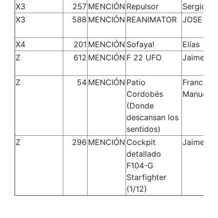
X3
257
MENCIÓN
Repulsor
Sergio
X3
588
MENCIÓN
REANIMATOR
JOSE MA
X4
201
MENCIÓN
Sofaya!
Elías
Z
612
MENCIÓN
F 22 UFO
Jaime
Z
54
MENCIÓN
Patio
Francisco
Cordobés
Manuel
(Donde
descansan los
sentidos)
Z
296
MENCIÓN
Cockpit
Jaime
detallado
F104-G
Starfighter
(1/12)